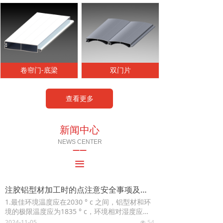
卷帘门-底梁
双门片
查看更多
新闻中心
NEWS CENTER
——
끀
注胶铝型材加工时的点注意安全事项及注胶设备可以使用
1.最佳环境温度应在2030 ° c 之间，铝型材和环
境的极限温度应为1835 ° c，环境相对湿度应为8
5% 。幕墙铝材采用优质高强度铝合金板材
2024-11-05
54
넶