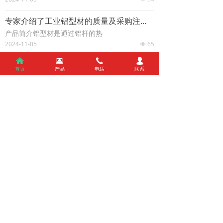
专家介绍了工业铝型材的质量及采购注意事项
产品简介铝型材是通过铝杆的热
2024-11-05
65
넶
낀
뀵
끅
넙
组装铝型材框架会用到自己哪些相关配件
首页
产品
电话
联系
当我们组装铝制框架时，我们绝对需要使用各种
各样的配件。百叶铝材一种家庭新房软装装饰
物，新建的楼房，装修基本上都会使用。因为百
2024-11-05
35
넶
叶
查看更多
关于我们
ABOUT US
——