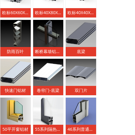
欧标60X60X2'2 AX-YS-145
欧标40X80X2'0AX-OB-4080L
欧标40X40X2'0 AX-YS-103
防雨百叶
断桥幕墙铝材系列
底梁
快速门铝材
卷帘门-底梁
双门片
50平开窗铝材
55系列隔热节能外平开窗
46系列普通地弹门