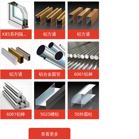
K85系列隔热节能推拉窗
铝方通
铝方通
铝方通
铝合金圆管
6061铝棒
6061铝棒
5025槽铝
50外圆柱
查看更多